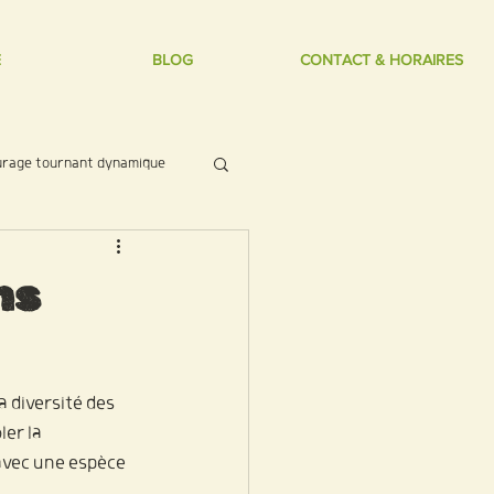
E
BLOG
CONTACT & HORAIRES
urage tournant dynamique
ns
 diversité des 
er la 
avec une espèce 