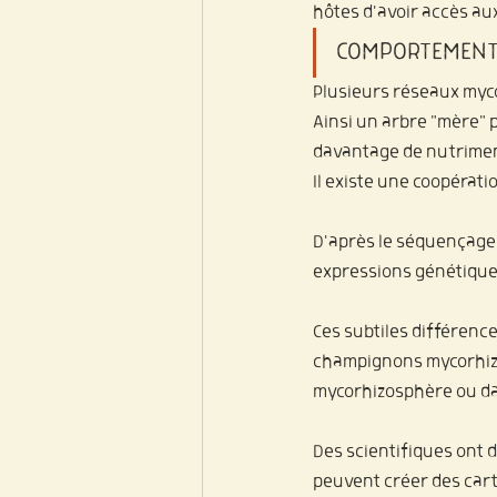
hôtes d'avoir accès au
COMPORTEMENT
Plusieurs réseaux myco
Ainsi un arbre "mère" 
davantage de nutrimen
Il existe une coopérati
D'après le séquençage 
expressions génétiques
Ces subtiles différenc
champignons mycorhizi
mycorhizosphère ou da
Des scientifiques ont 
peuvent créer des cart