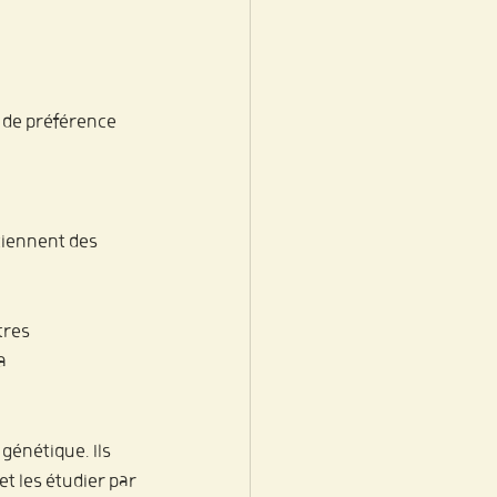
 de préférence 
tiennent des 
tres 
a 
énétique. Ils 
t les étudier par 