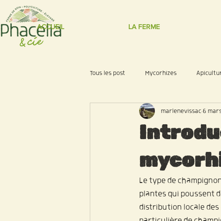
ACCUEIL
LA FERME
Tous les post
Mycorhizes
Apicultu
marlenevissac
6 mar
Elevage à l'herbe
Renouveau agri
Introdu
mycorhiz
Le type de champignons 
plantes qui poussent d
distribution locale de
particulière de champ