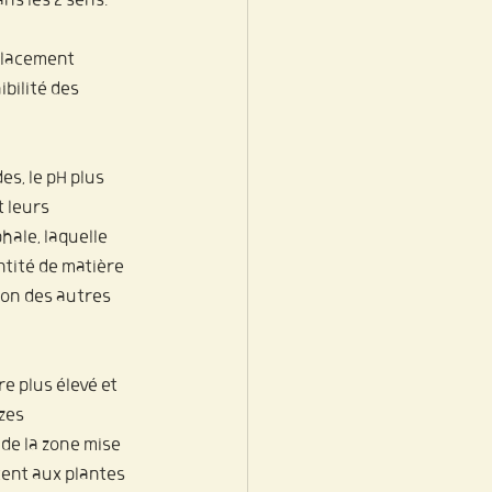
ns les 2 sens.
placement 
bilité des 
s, le pH plus 
 leurs 
ale, laquelle 
tité de matière 
ion des autres 
e plus élevé et 
zes 
de la zone mise 
tent aux plantes 