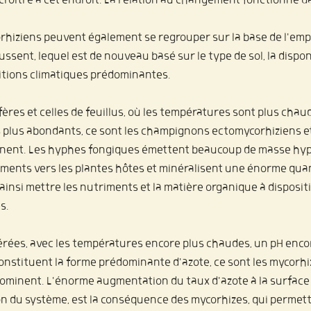
croître à cet endroit. La relation au changement fonctionne da
hiziens peuvent également se regrouper sur la base de l'em
ssent, lequel est de nouveau basé sur le type de sol, la disponi
itions climatiques prédominantes. 
ères et celles de feuillus
, où les températures sont plus chaude
s plus abondants, ce sont les champignons ectomycorhiziens et
nent. Les hyphes fongiques émettent beaucoup de masse hyph
iments vers les plantes hôtes et minéralisent une énorme quan
ainsi mettre les nutriments et la matière organique à disposit
s.
érées
, avec les températures encore plus chaudes, un pH encor
constituent la forme prédominante d'azote, ce sont les mycorhi
ominent. L'énorme augmentation du taux d'azote à la surface 
tion du système, est la conséquence des mycorhizes, qui permet