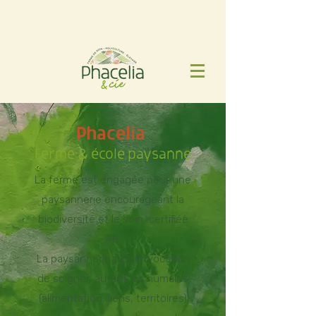
Phaceli
a
Ferme & école paysanne
La ferme est engagée pour une
paysannerie encourageant la
biodiversité et le soin, certifiée
AB.
La paysannerie a pour vocation
de soigner, autant les humains
(alimentation, liens, territoires)