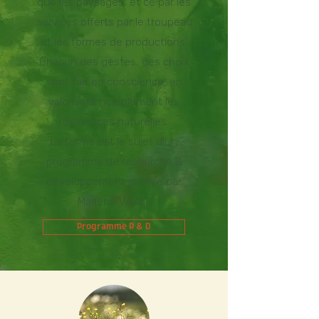
que les paysages, et ce par les
services offerts par le troupeau
et les formes de productions.
Chacun des gestes, des choix
sont fait en conscience, en
valorisant humblement les
ressources naturelles.
La ferme est le sujet d'un
programme de recherche &
développement menée par
Marlène Vissac
Programme R & D