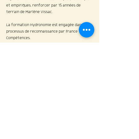
et empiriques, renforcer par 15 années de 
terrain de Marlène Vissac.
La formation Hydronomie est engagée dans le 
processus de reconnaissance par France 
Compétences.
Elle se déroule en 4 temps :
Formation initiale de 29h
Formation experte 53h de terrain
Afficher plus
Partager cet événement