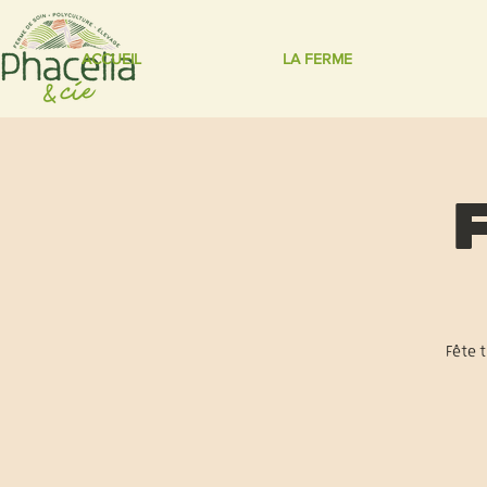
ACCUEIL
LA FERME
F
Fête t