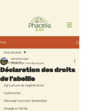
Post
Tous les post
marlenevissac
Tous les post
3 févr. 2019
1 min de lecture
Déclaration des droits
Mycorhizes
de l'abeille
Apiculture écologique
Agriculture de régénération
Hydronomie
Paturage tournant dynamique
Elevage à l'herbe